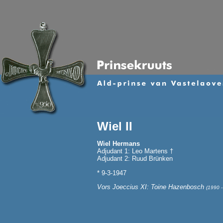
Wiel II
Wiel Hermans
Adjudant 1: Leo Martens †
Adjudant 2: Ruud Brünken
* 9-3-1947
Vors Joeccius XI: Toine Hazenbosch
(1990 -