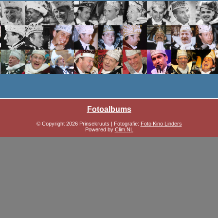
Fotoalbums
© Copyright 2026 Prinsekruuts | Fotografie:
Foto Kino Linders
Powered by
Clim.NL