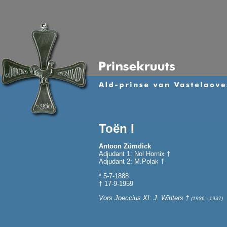
Toën I
Antoon Zümdick
Adjudant 1: Nol Hornix †
Adjudant 2: M.Polak †
* 5-7-1888
† 17-9-1959
Vors Joeccius XI: J. Winters †
(1936 - 1937)