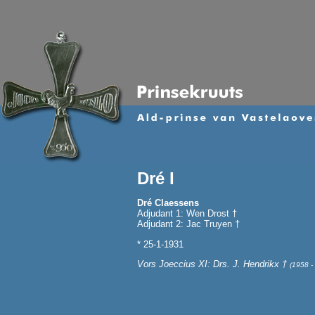
Dré I
Dré Claessens
Adjudant 1: Wen Drost †
Adjudant 2: Jac Truyen †
* 25-1-1931
Vors Joeccius XI: Drs. J. Hendrikx †
(1958 -