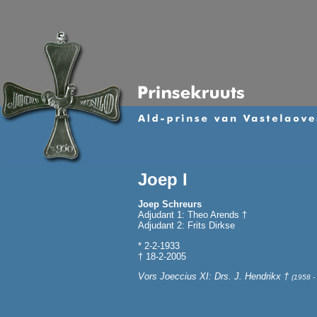
Joep I
Joep Schreurs
Adjudant 1: Theo Arends †
Adjudant 2: Frits Dirkse
* 2-2-1933
† 18-2-2005
Vors Joeccius XI: Drs. J. Hendrikx †
(1958 -