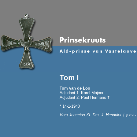
Tom I
Tom van de Loo
Adjudant 1: Karel Majoor
Adjudant 2: Paul Hermans †
* 14-1-1940
Vors Joeccius XI: Drs. J. Hendrikx †
(1958 -