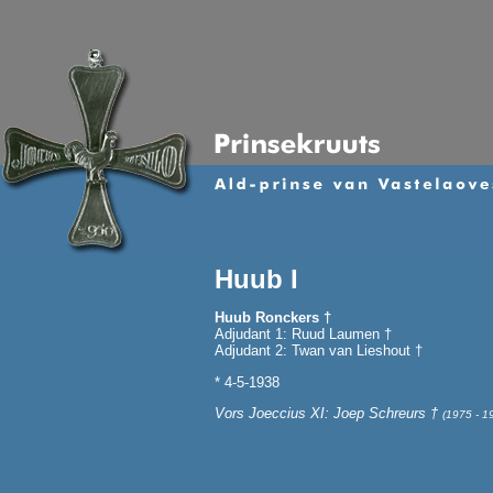
Huub I
Huub Ronckers †
Adjudant 1: Ruud Laumen †
Adjudant 2: Twan van Lieshout †
* 4-5-1938
Vors Joeccius XI: Joep Schreurs †
(1975 - 1